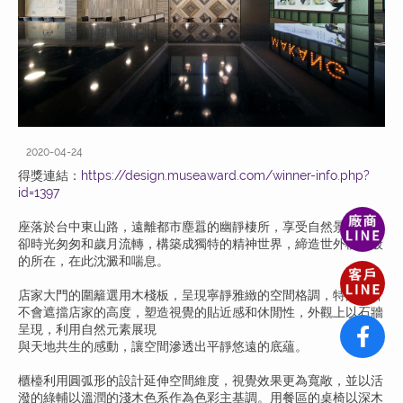
2020-04-24
得獎連結：
https://design.museaward.com/winner-info.php?
id=1397
座落於台中東山路，遠離都市塵囂的幽靜棲所，享受自然景致，忘
卻時光匆匆和歲月流轉，構築成獨特的精神世界，締造世外桃源般
的所在，在此沈澱和喘息。
店家大門的圍籬選用木棧板，呈現寧靜雅緻的空間格調，特別設計
不會遮擋店家的高度，塑造視覺的貼近感和休閒性，外觀上以石牆
呈現，利用自然元素展現
與天地共生的感動，讓空間滲透出平靜悠遠的底蘊。
櫃檯利用圓弧形的設計延伸空間維度，視覺效果更為寬敞，並以活
潑的綠輔以溫潤的淺木色系作為色彩主基調。用餐區的桌椅以深木