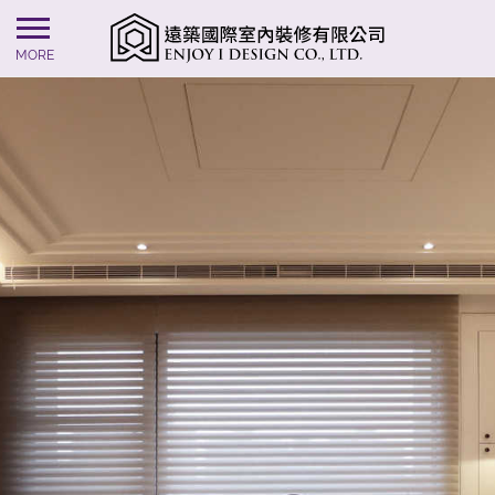
AI collection shop
愛樂芬兒童藥局Elepharmacy
MORE
愛和快樂分享的美地 Love Happy & Share